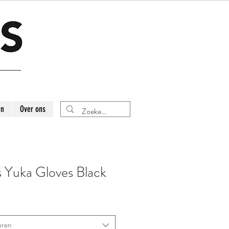
en
Over ons
s Yuka Gloves Black
eren