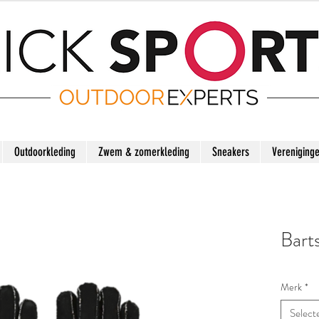
Outdoorkleding
Zwem & zomerkleding
Sneakers
Vereniging
Bart
Merk
*
Select