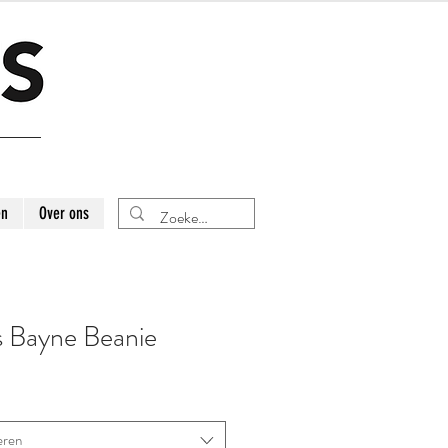
en
Over ons
s Bayne Beanie
eren