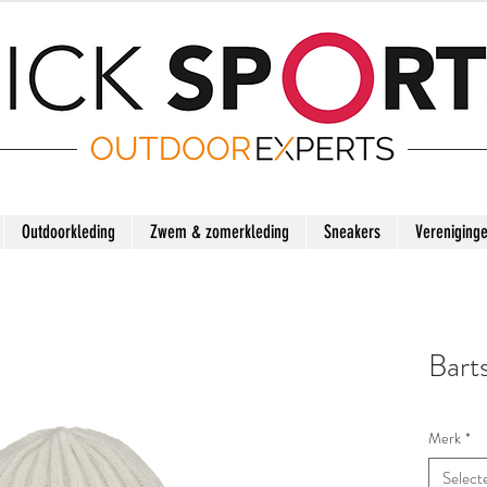
Outdoorkleding
Zwem & zomerkleding
Sneakers
Vereniging
Bart
Merk
*
Select