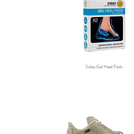
owa
eindl
ikwax
ofos
apide
aucony
hoefresh
idas
eva
Sidas Gel Heel Pads