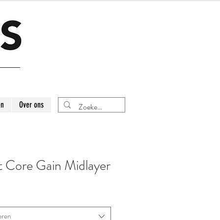
en
Over ons
t Core Gain Midlayer
eren