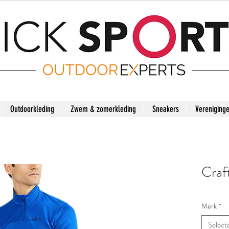
Outdoorkleding
Zwem & zomerkleding
Sneakers
Vereniging
Craf
Merk
*
Select