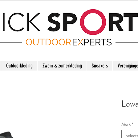
Outdoorkleding
Zwem & zomerkleding
Sneakers
Vereniging
Lowa
Merk
*
Select