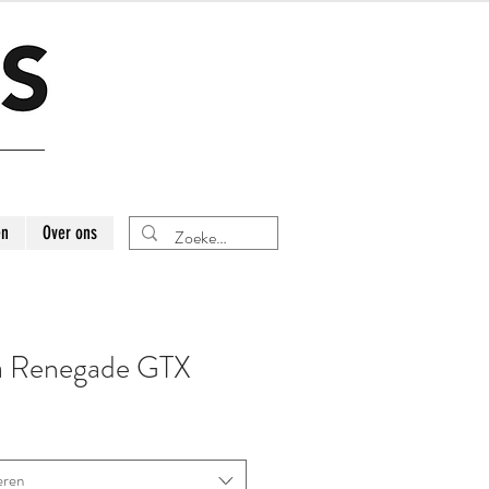
en
Over ons
 Renegade GTX
eren