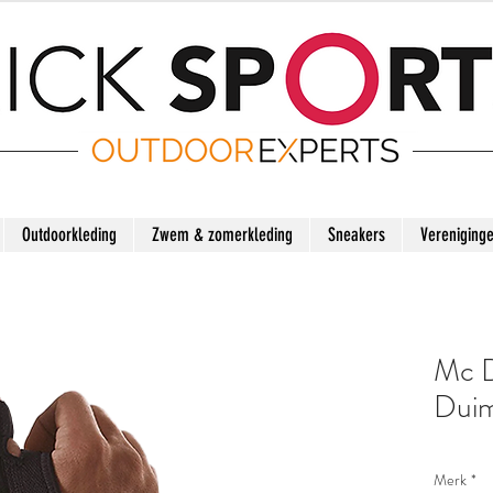
Outdoorkleding
Zwem & zomerkleding
Sneakers
Vereniging
Mc D
Duim
Merk
*