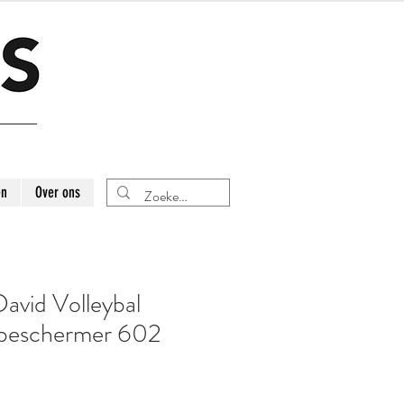
en
Over ons
avid Volleybal
beschermer 602