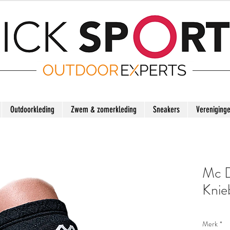
Outdoorkleding
Zwem & zomerkleding
Sneakers
Vereniging
Mc D
Knie
Merk
*