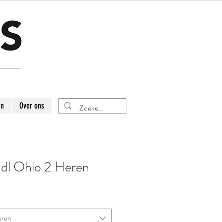
en
Over ons
dl Ohio 2 Heren
eren