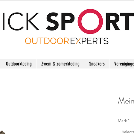
Outdoorkleding
Zwem & zomerkleding
Sneakers
Vereniging
Mein
Merk
*
Select