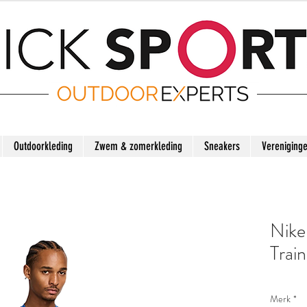
Outdoorkleding
Zwem & zomerkleding
Sneakers
Vereniging
Nike
Train
Merk
*