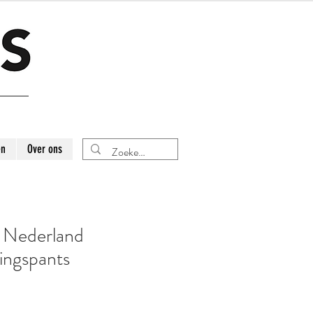
en
Over ons
 Nederland
ningspants