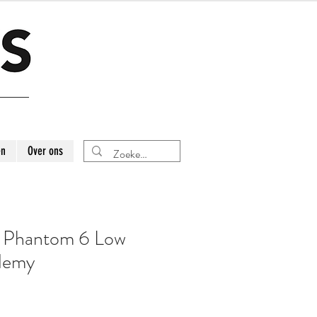
en
Over ons
 Phantom 6 Low
demy