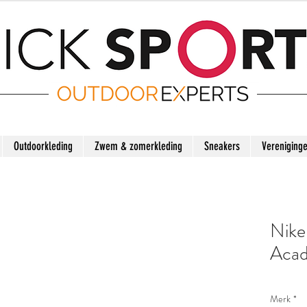
Outdoorkleding
Zwem & zomerkleding
Sneakers
Vereniging
Nike
Aca
Merk
*