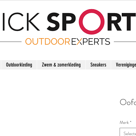
Outdoorkleding
Zwem & zomerkleding
Sneakers
Vereniging
Oofo
Merk
*
Select