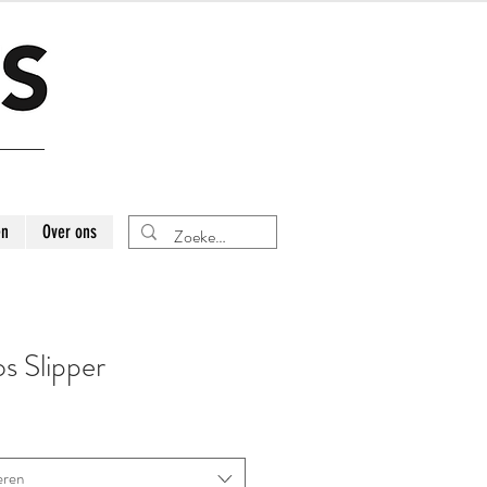
en
Over ons
s Slipper
eren