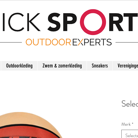
Outdoorkleding
Zwem & zomerkleding
Sneakers
Vereniging
Sele
Merk
*
Select