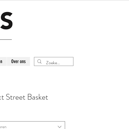
en
Over ons
ct Street Basket
eren