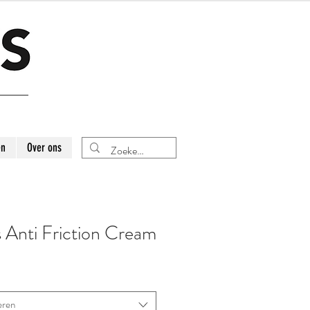
en
Over ons
s Anti Friction Cream
eren