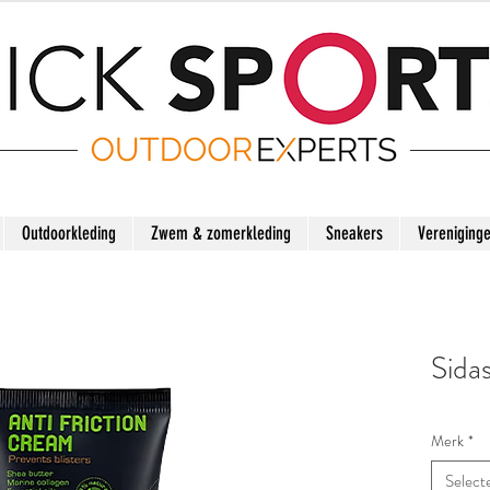
Outdoorkleding
Zwem & zomerkleding
Sneakers
Vereniging
Sida
Merk
*
Select